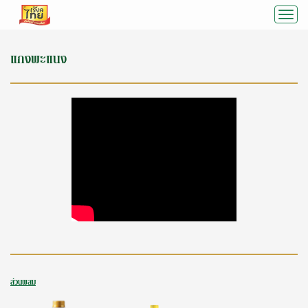
T
o
แกงพะแนง
g
g
l
e
A
r
o
y
-
ส่วนผสม
D