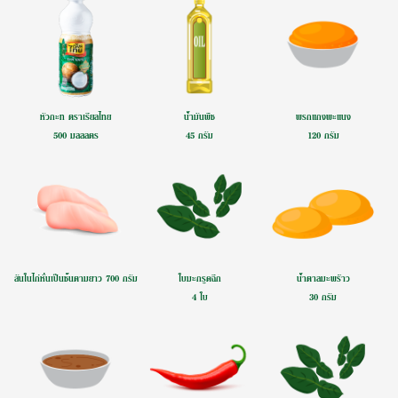
n
a
v
i
หัวกะทิ ตราเรียลไทย
น้ำมันพืช
พริกแกงพะแนง
g
500 มิลลิลิตร
45 กรัม
120 กรัม
a
t
i
o
n
สันในไก่หั่นเป็นชิ้นตามยาว 700 กรัม
ใบมะกรูดฉีก
น้ำตาลมะพร้าว
4 ใบ
30 กรัม