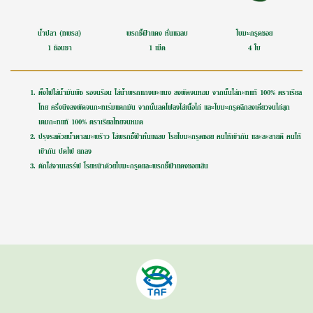
น้ำปลา (ทิพรส)
พริกชี้ฟ้าแดง หั่นแฉลบ
ใบมะกรูดซอย
1 ช้อนชา
1 เม็ด
4 ใบ
ตั้งไฟใส่น้ำมันพืช รอจนร้อน ใส่น้ำพริกแกงพะแนง ลงผัดจนหอม จากนั้นใส่กะทิแท้ 100% ตราเรียล
ไทย ครึ่งนึงลงผัดจนกะทิเริ่มแตกมัน จากนั้นลดไฟลงใส่เนื้อไก่ และใบมะกรูดฉีกลงเคี่ยวจนไก่สุก
เติมกะทิแท้ 100% ตราเรียลไทยจนหมด
ปรุงรสด้วยน้ำตาลมะพร้าว ใส่พริกชี้ฟ้าหั่นแฉลบ โรยใบมะกรูดซอย คนให้เข้ากัน และละลายดี คนให้
เข้ากัน ปิดไฟ ยกลง
ตักใส่จานเสริร์ฟ โรยหน้าด้วยใบมะกรูดและพริกชี้ฟ้าแดงซอยเส้น